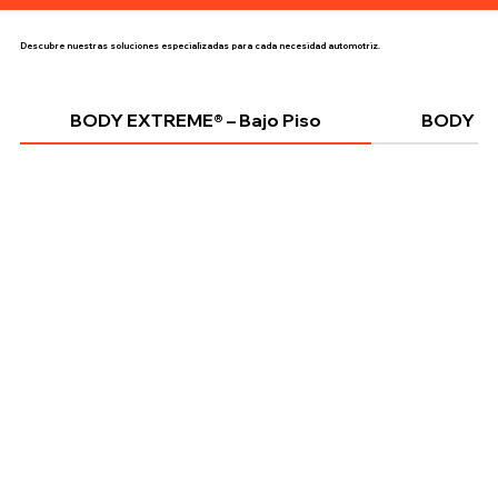
Descubre nuestras soluciones especializadas para cada necesidad automotriz.
BODY EXTREME® – Bajo Piso
BODY EX