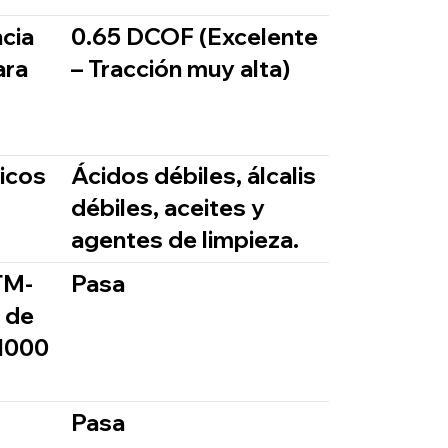
cia
0.65 DCOF (Excelente
ara
– Tracción muy alta)
icos
Ácidos débiles, álcalis
débiles, aceites y
agentes de limpieza.
TM-
Pasa
s de
1000
Pasa