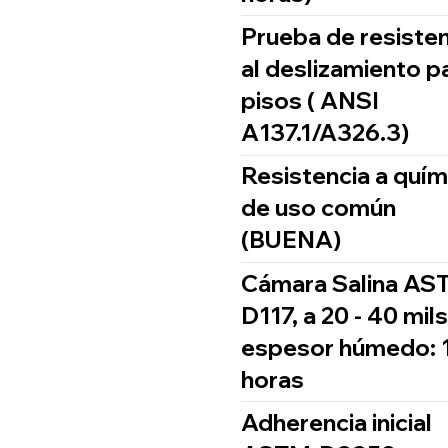
Prueba de resisten
al deslizamiento p
pisos ( ANSI
A137.1/A326.3)
Resistencia a quím
de uso común
(BUENA)
Cámara Salina AS
D117, a 20 - 40 mil
espesor húmedo: 
horas
Adherencia inicial