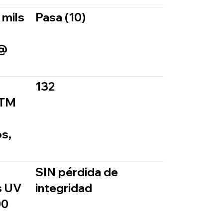
 mils
Pasa (10)
 @
132
STM
s,
SIN pérdida de
s UV
integridad
00