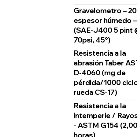
Gravelometro – 20
espesor húmedo –
(SAE-J400 5 pint
70psi, 45°)
Resistencia a la
abrasión Taber A
D-4060 (mg de
pérdida/1000 ciclo
rueda CS-17)
Resistencia a la
intemperie / Rayo
- ASTM G154 (2,0
horas)