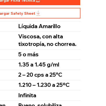
argar Ficha Técnica
argar Safety Sheet
Líquida Amarillo
Viscosa, con alta
tixotropía, no chorrea.
5 o más
1.35 a 1.45 g/ml
2 – 20 cps a 25°C
1.210 – 1.230 a 25ºC
Infinita
en
Bueno, solubiliza