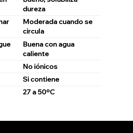
dureza
mar
Moderada cuando se
circula
ague
Buena con agua
caliente
No iónicos
Si contiene
27 a 50ºC